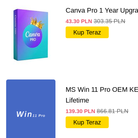
Canva Pro 1 Year Upgr
303.35
PLN
43.30
PLN
Kup Teraz
MS Win 11 Pro OEM K
Lifetime
866.81
PLN
139.30
PLN
Kup Teraz