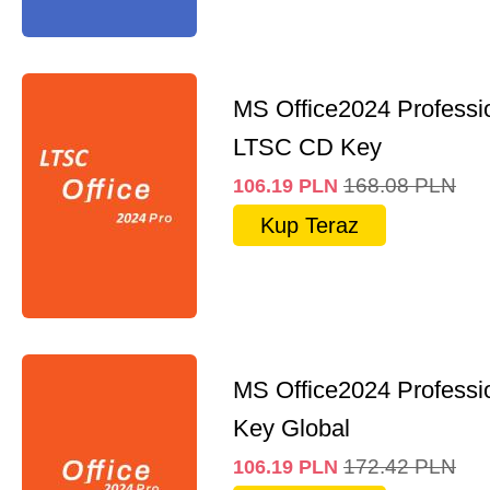
MS Office2024 Professi
LTSC CD Key
168.08
PLN
106.19
PLN
Kup Teraz
MS Office2024 Professi
Key Global
172.42
PLN
106.19
PLN