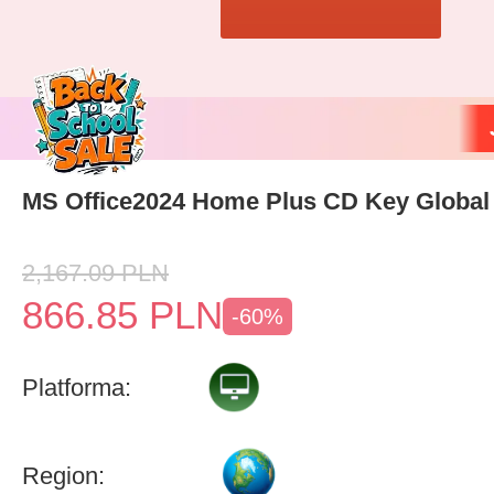
MS Office2024 Home Plus CD Key Global
2,167.09
PLN
866.85
PLN
-60%
Platforma:
Region: