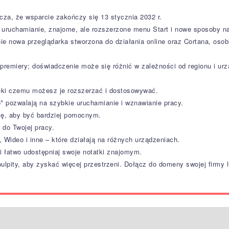
acza, że wsparcie zakończy się 13 stycznia 2032 r.
e uruchamianie, znajome, ale rozszerzone menu Start i nowe sposoby n
ie nowa przeglądarka stworzona do działania online oraz Cortana, osobi
emiery; doświadczenie może się różnić w zależności od regionu i urz
zięki czemu możesz je rozszerzać i dostosowywać.
* pozwalają na szybkie uruchamianie i wznawianie pracy.
się, aby być bardziej pomocnym.
e do Twojej pracy.
Wideo i inne – które działają na różnych urządzeniach.
 i łatwo udostępniaj swoje notatki znajomym.
 pulpity, aby zyskać więcej przestrzeni. Dołącz do domeny swojej firmy