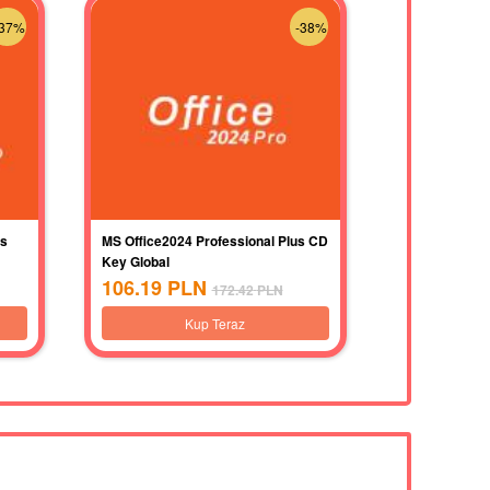
-37%
-38%
us
MS Office2024 Professional Plus CD
Key Global
106.19
PLN
172.42
PLN
Kup Teraz