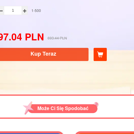
1-500
97.04
PLN
693.44
PLN
Kup Teraz
Może Ci Się Spodobać