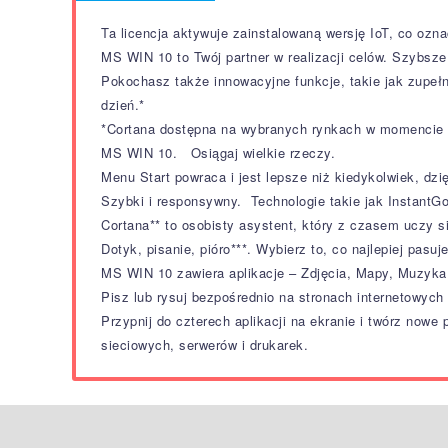
Ta licencja aktywuje zainstalowaną wersję IoT, co ozn
MS WIN 10 to Twój partner w realizacji celów. Szybsz
Pokochasz także innowacyjne funkcje, takie jak zupełn
dzień.*
*Cortana dostępna na wybranych rynkach w momencie pr
MS WIN 10. Osiągaj wielkie rzeczy.
Menu Start powraca i jest lepsze niż kiedykolwiek, d
Szybki i responsywny. Technologie takie jak InstantGo
Cortana** to osobisty asystent, który z czasem uczy 
Dotyk, pisanie, pióro***. Wybierz to, co najlepiej pasuj
MS WIN 10 zawiera aplikacje – Zdjęcia, Mapy, Muzyka, 
Pisz lub rysuj bezpośrednio na stronach internetowych
Przypnij do czterech aplikacji na ekranie i twórz nowe
sieciowych, serwerów i drukarek.