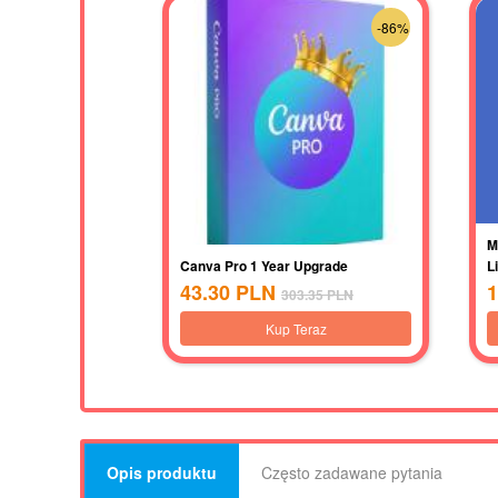
-86%
M
Canva Pro 1 Year Upgrade
L
43.30
PLN
1
303.35
PLN
Kup Teraz
Opis produktu
Często zadawane pytania