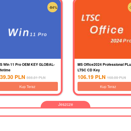
-84%
S Win 11 Pro OEM KEY GLOBAL-
MS Office2024 Professional PL
ifetime
LTSC CD Key
39.30
PLN
106.19
PLN
866.81
PLN
168.08
PLN
Kup Teraz
Kup Teraz
Jeszcze