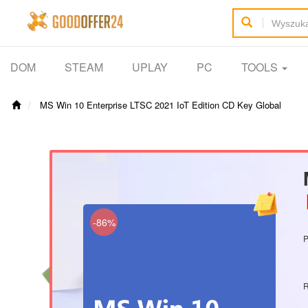
DOM
STEAM
UPLAY
PC
TOOLS
MS Win 10 Enterprise LTSC 2021 IoT Edition CD Key Global
【
-86%
P
R