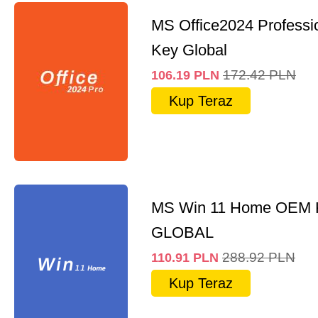
MS Office2024 Professi
Key Global
172.42
PLN
106.19
PLN
Kup Teraz
MS Win 11 Home OEM
GLOBAL
288.92
PLN
110.91
PLN
Kup Teraz