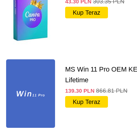
303.35
PLN
43.30
PLN
Kup Teraz
MS Win 11 Pro OEM K
Lifetime
866.81
PLN
139.30
PLN
Kup Teraz