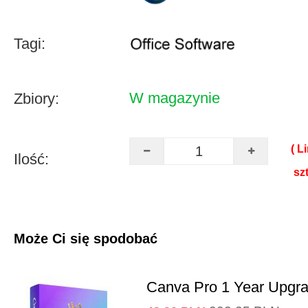
Tagi:
W magazynie
Zbiory:
( L
Ilość:
sz
Może Ci się spodobać
Canva Pro 1 Year Upgr